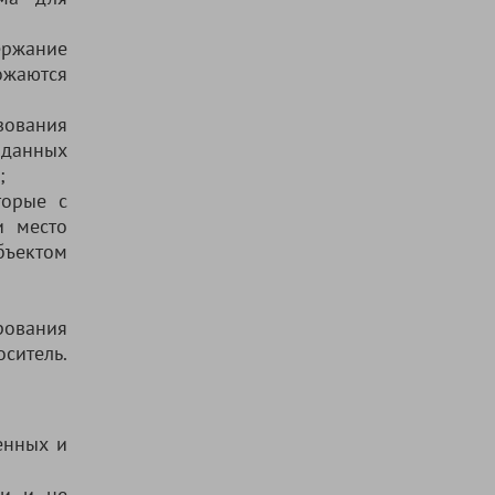
ержание
ожаются
ования
данных
;
торые с
и место
бъектом
рования
ситель.
енных и
ки и не