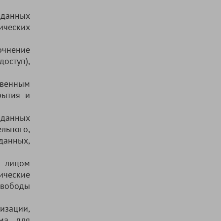
данных
ических
очнение
доступ),
твенным
рытия и
 данных
ьного,
данных,
м лицом
ические
свободы
изации,
има для