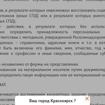
я, в результате которых невозможно восстановить сод
ников (иных СПД) или в результате которых уничт
ых СПД);
— действия, в результате которых без использ
но определить принадлежность персональных 
ответствии с методикой, утвержденной Роскомнадзором
анных – справочники, адресные книги и т.п. в ко
т быть включены его фамилия, имя, отчество, год 
дения о профессии и иные сведения, сообщаемые су
) независимо от формы их представления.
ованная на материальном носителе путем документи
определить такую информацию или ее материальный но
НЫХ
ничивается достижением конкретных, заранее определ
 несовместимая с целями сбора данных.
Ваш город Красноярск ?
льные данные, которые отвечают целям их обработ