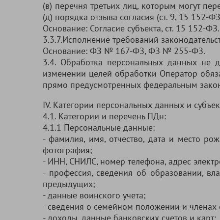
(в) перечня третьих лиц, которым могут пер
(д) порядка отзыва согласия (ст. 9, 15 152-ФЗ
Основание: Согласие субъекта, ст. 15 152-ФЗ.
3.3.7.Исполнение требований законодательст
Основание: ФЗ № 167-ФЗ, ФЗ № 255-ФЗ.
3.4. Обработка персональных данных не д
изменении целей обработки Оператор обязан
прямо предусмотренных федеральным зако
IV. Категории персональных данных и субъ
4.1. Категории и перечень ПДн:
4.1.1 Персональные данные:
- фамилия, имя, отчество, дата и место ро
фотография;
- ИНН, СНИЛС, номер телефона, адрес элект
- профессия, сведения об образовании, вл
предыдущих;
- данные воинского учета;
- сведения о семейном положении и членах с
- доходы, данные банковских счетов и карт;