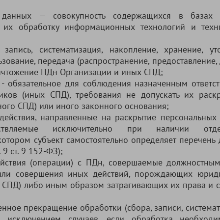
 данных — совокупность содержащихся в базах 
 их обработку информационных технологий и техн
запись, систематизация, накопление, хранение, ут
ьзование, передача (распространение, предоставление, 
ничтожение ПДн Организации и иных СПД;
- обязательное для соблюдения назначенным ответс
ков (иных СПД), требования не допускать их раск
ного СПД) или иного законного основания;
действия, направленные на раскрытие персональных
ствляемые исключительно при наличии отдел
котором субъект самостоятельно определяет перечень 
9 ст. 9 152-ФЗ);
йствия (операции) с ПДн, совершаемые должностны
или совершения иных действий, порождающих юрид
х СПД) либо иным образом затрагивающих их права и 
нное прекращение обработки (сбора, записи, системат
за исключением случаев, если обработка необход