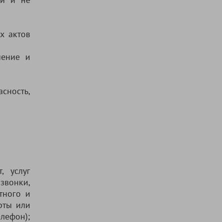
х актов
чение и
асность,
, услуг
звонки,
тного и
рты или
елефон);