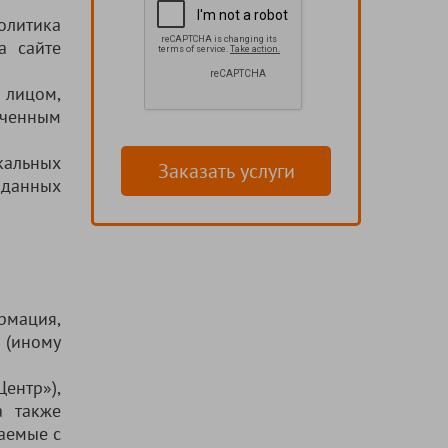
олитика
а сайте
 лицом,
ченным
кальных
Заказать услуги
 данных
рмация,
 (иному
нтр»),
а также
аемые с