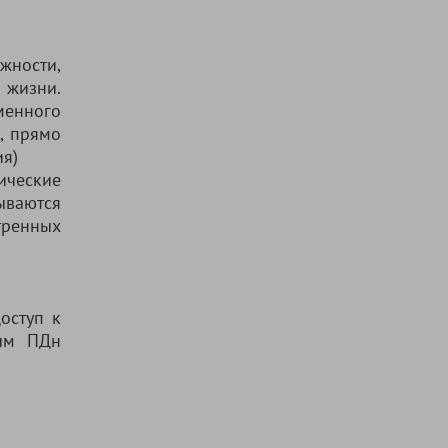
жности,
 жизни.
менного
х, прямо
ия)
ические
ываются
тренных
оступ к
рым ПДн