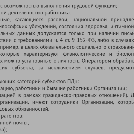
е с возможностью выполнения трудовой функции;
ой деятельностью работника.
нные, касающиеся расовой, национальной принадле
илософских убеждений, состояния здоровья, интимной
льных данных допускается только при наличии пись
твии с требованиями ч. 4 ст. 9 152-ФЗ, либо в случая
ример, в целях обязательного социального страхован
 которые характеризуют физиологические и биолог
х можно установить его личность. Оператором обрабат
сия субъекта, за исключением случаев, предусмо
ующих категорий субъектов ПДн:
изацию, работники и бывшие работники Организации;
ацией в рамках гражданско-правовых отношений). Д
рганизации, имеют сотрудники Организации, кото
довых обязанностей.
рагентов:
онной почты;
ва);