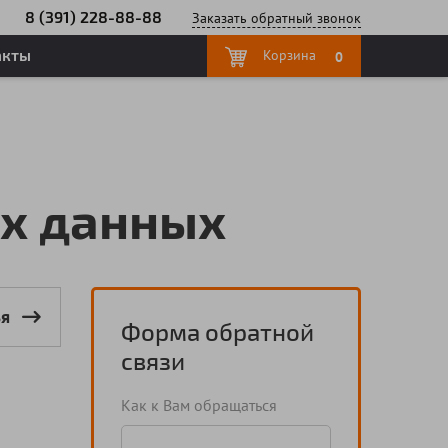
8 (391) 228-88-88
Заказать
обратный
звонок
акты
Корзина
0
ых данных
ья
Форма обратной
связи
Как к Вам обращаться