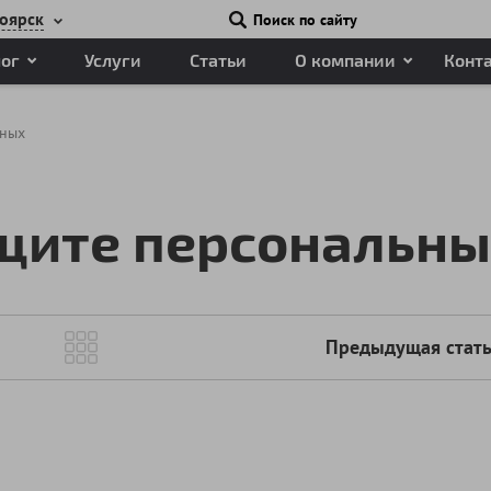
оярск
Поиск по сайту
лог
Услуги
Статьи
О компании
Конт
нных
ащите персональн
Предыдущая стат