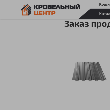
Красн
Ката
Заказ про