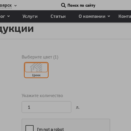
оярск
Поиск по сайту
лог
Услуги
Статьи
О компании
Конт
дукции
Выберите цвет (1)
Цинк
Укажите количество
л.