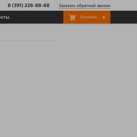
8 (391) 228-88-88
Заказать
обратный
звонок
акты
Корзина
0