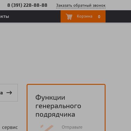
8 (391) 228-88-88
Заказать
обратный
звонок
акты
Корзина
0
га
Функции
генерального
подрядчика
сервис
Отправьте