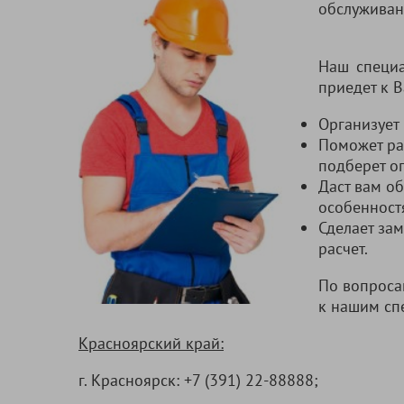
обслуживан
Наш специа
приедет к В
Организует
Поможет ра
подберет о
Даст вам о
особенност
Сделает за
расчет.
По вопроса
к нашим сп
Красноярский край:
г. Красноярск:
+7 (391) 22-88888
;