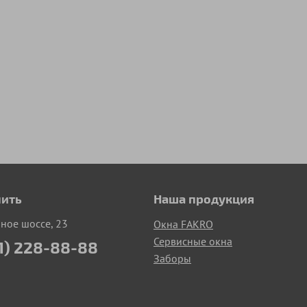
пить
Наша продукция
рное шоссе, 23
Окна FAKRO
Сервисные окна
1) 228-88-88
Заборы