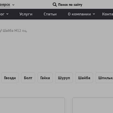
оярск
Поиск по сайту
лог
Услуги
Статьи
О компании
Конт
Шайба М12 оц,
Гвозди
Болт
Гайка
Шуруп
Шайба
Шпильк