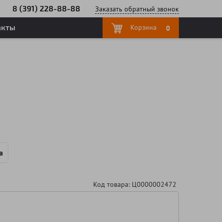
8 (391) 228-88-88
Заказать
обратный
звонок
акты
Корзина
0
а
Код товара: Ц0000002472