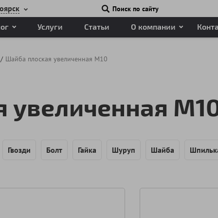
оярск
Поиск по сайту
лог
Услуги
Статьи
О компании
Конт
Шайба плоская увеличенная М10
я увеличенная М1
Гвозди
Болт
Гайка
Шуруп
Шайба
Шпильк