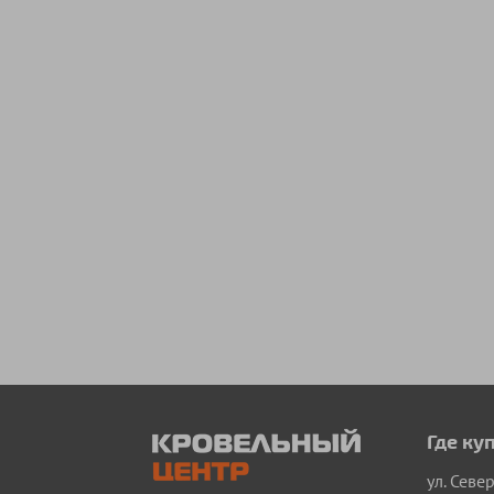
Где ку
ул. Севе