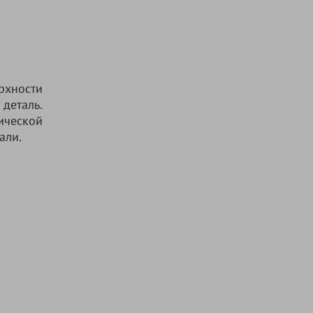
рхности
деталь.
ической
али.