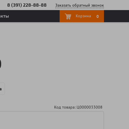
8 (391) 228-88-88
Заказать
обратный
звонок
акты
Корзина
0
0
а
Код товара: Ц0000033008