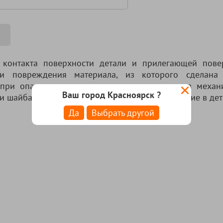
 контакта поверхности детали и прилегающей пове
ти повреждения материала, из которого сделана 
при опасности провала различных элементов механ
Ваш город Красноярск ?
 шайба гровер) или провала головки в отверстие в дет
Да
Выбрать другой