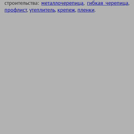
строительства:
металлочерепица
,
гибкая черепица
,
профлист
,
утеплитель
,
крепеж
,
пленки
.