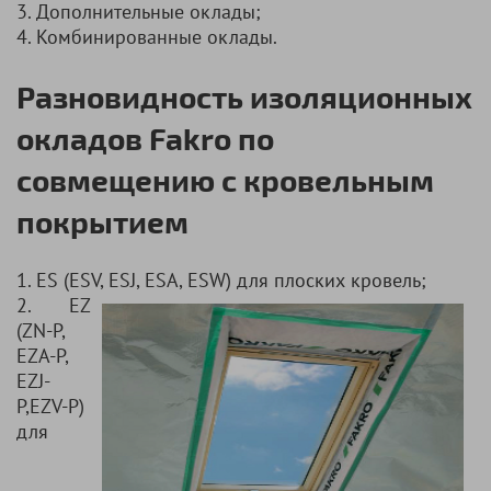
3. Дополнительные оклады;
4. Комбинированные оклады.
Разновидность изоляционных
окладов Fakro по
совмещению с кровельным
покрытием
1. ES (ESV, ESJ, ESA, ESW) для плоских кровель;
2. ЕZ
(ZN-P,
EZA-P,
EZJ-
P,EZV-P)
для