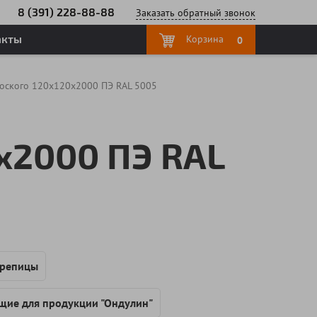
8 (391) 228-88-88
Заказать
обратный
звонок
акты
Корзина
0
лоского 120х120х2000 ПЭ RAL 5005
х2000 ПЭ RAL
ерепицы
ие для продукции "Ондулин"